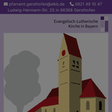
Direkt
pfarramt.gersthofen@elkb.de
0821 49 10 47
zum
Ludwig-Hermann-Str. 25 in 86368 Gersthofen
Inhalt