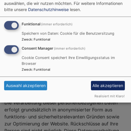
auswählen, die wir nutzen möchten.
Für weitere Informationen
Server-Log-Dateien
bitte unsere
Datenschutzhinweise
lesen.
Wenn Sie unsere Website aufrufen, werden von
unserem Provider automatisch personenbezogene
Funktional
(immer erforderlich)
Daten erhoben und in sogenannten Server-Log-
Speichern von Daten: Cookie für die Benutzersitzung
Dateien gespeichert. Hierbei handelt es sich um
Zweck
:
Funktional
folgende Informationen:
Consent Manager
(immer erforderlich)
Browsertyp und -version
Cookie Consent speichert Ihre Einwilligungsstatus im
Betriebssystem
Browser
Referrer URL
Zweck
:
Funktional
Hostname des zugreifenden Rechners
Datum und Uhrzeit Ihres Zugriffs
Auswahl akzeptieren
Alle akzeptieren
Internet-Protokoll-Adresse (IP-Adresse)
Realisiert mit Klaro!
Die Verarbeitung dieser personenbezogenen Daten
erfolgt grundsätzlich in anonymisierter Form aus
funktions- und sicherheitsrelevanten Gründen sowie
zur Optimierung der Website. Rückschlüsse auf Ihre
Person sind nicht möglich. Diese Datenverarbeitung