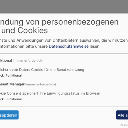
ndung von personenbezogenen
 unserer Kirchengemeinde wird über den neu gebildeten Ju
 und Cookies
uriert und verantwortet. Der Jugendausschuss, bestehend a
das leitende Gremium. Dem Mitarbeiterkreis gehören alle E
enste und Anwendungen von Drittanbietern auswählen, die wir nutze
irmanden an.
Informationen bitte unsere
Datenschutzhinweise
lesen.
m Ausbau. Eine Konzeption wurde entwickelt, die gemeinsa
ktional
(immer erforderlich)
ichern von Daten: Cookie für die Benutzersitzung
pe für Ex-Konfis (Termine siehe unten), der Jugendtreff (
ck
:
Funktional
t mit Konfirmanden.
sent Manager
(immer erforderlich)
der Veranstaltungen statt, die der MAK für sich selbst organ
kie Consent speichert Ihre Einwilligungsstatus im Browser
erne Fortbildungsveranstaltungen.
ck
:
Funktional
zeptieren
Alle 
Reali