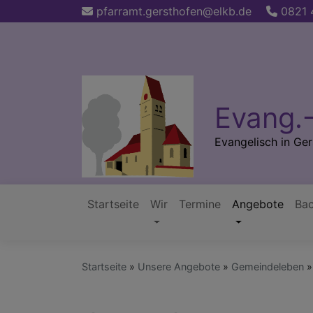
Direkt
pfarramt.gersthofen@elkb.de
0821 
zum
Inhalt
Evang.
Evangelisch in Ge
Startseite
Wir
Termine
Angebote
Ba
Hauptnavigation
Startseite
Unsere Angebote
Gemeindeleben